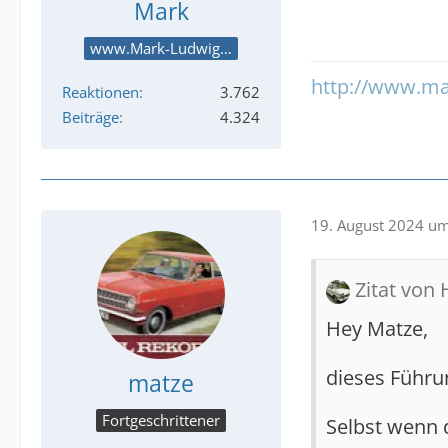
Mark
www.Mark-Ludwig.com
http://www.ma
Reaktionen
3.762
Beiträge
4.324
19. August 2024 u
Zitat von
Hey Matze,
dieses Führu
matze
Fortgeschrittener
Selbst wenn d