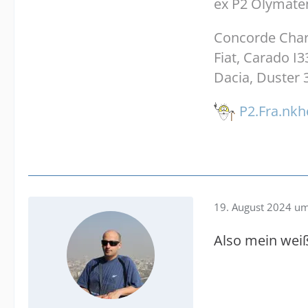
ex P2 Olymate
Concorde Chari
Fiat, Carado I33
Dacia, Duster 3
P2.Fra.nkh
19. August 2024 u
Also mein weiß