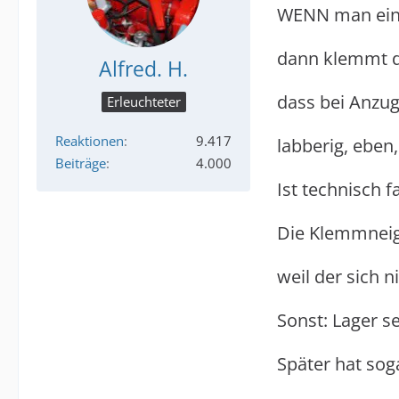
WENN man ein g
dann klemmt da
Alfred. H.
dass bei Anzug
Erleuchteter
Reaktionen
9.417
labberig, eben
Beiträge
4.000
Ist technisch f
Die Klemmneigu
weil der sich n
Sonst: Lager s
Später hat sog