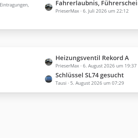
B
Fahrerlaubnis, Führerschein und 
t
 Eintragungen,
ä
e
PrieserMax
6. Juli 2026 um 22:12
z
g
i
t
e
t
e
r
B
ä
e
g
i
L
Heizungsventil Rekord A
e
t
e
PrieserMax
6. August 2026 um 19:37
r
Schlüssel SL74 gesucht
t
ä
Tausi
5. August 2026 um 07:29
z
g
t
e
e
B
e
i