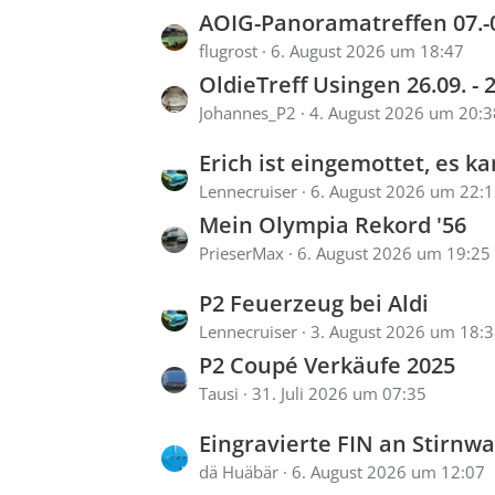
e
L
AOIG-Panoramatreffen 07.-09.0
i
e
flugrost
6. August 2026 um 18:47
t
OldieTreff Usingen 26.09. - 
t
r
Johannes_P2
4. August 2026 um 20:3
z
ä
t
L
Erich ist eingemottet, es kann los gehen: Rekord A Caravan Re
g
e
e
Lennecruiser
6. August 2026 um 22:
e
B
Mein Olympia Rekord '56
t
e
PrieserMax
6. August 2026 um 19:25
z
i
t
L
P2 Feuerzeug bei Aldi
t
e
e
Lennecruiser
3. August 2026 um 18:
r
B
P2 Coupé Verkäufe 2025
t
ä
e
Tausi
31. Juli 2026 um 07:35
z
g
i
t
e
L
Eingravierte FIN an Stirnwand durch Blechschild 
t
e
e
dä Huäbär
6. August 2026 um 12:07
r