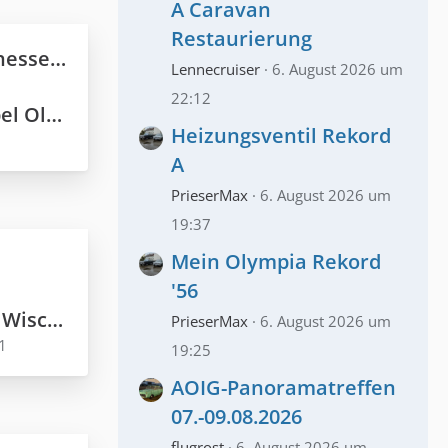
A Caravan
Restaurierung
lter Liebe
Lennecruiser
6. August 2026 um
22:12
r 1953/54
Heizungsventil Rekord
A
PrieserMax
6. August 2026 um
19:37
Mein Olympia Rekord
'56
w. beim P2
PrieserMax
6. August 2026 um
1
19:25
AOIG-Panoramatreffen
07.-09.08.2026
flugrost
6. August 2026 um