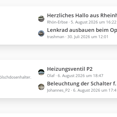
L
Herzliches Hallo aus Rheinhessen - Neu hier mit a
e
Rhön-Erbse
5. August 2026 um 16:22
Lenkrad ausbauen beim Opel Olympia Rekord Baujah
t
trashman
30. Juli 2026 um 12:01
z
t
e
B
e
L
Heizungsventil P2
i
e
Olaf
6. August 2026 um 18:47
ölschdosenhalter.
t
Beleuchtung der Schalter f. Wischer, Licht, Choke us
t
r
Johannes_P2
6. August 2026 um 17:4
z
ä
t
g
e
e
B