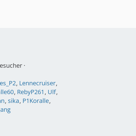
t
r
ä
g
e
Besucher
es_P2
Lennecruiser
lle60
RebyP261
Ulf
nn
sika
P1Koralle
gang