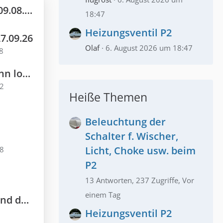
8.2026
18:47
Heizungsventil P2
27.09.26
Olaf
6. August 2026 um 18:47
8
staurierung
12
Heiße Themen
Beleuchtung der
Schalter f. Wischer,
Licht, Choke usw. beim
38
P2
13 Antworten, 237 Zugriffe, Vor
einem Tag
ersetzen
Heizungsventil P2