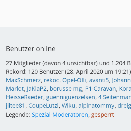
Benutzer online
27 Mitglieder (davon 4 unsichtbar) und 1.204 
Rekord: 120 Benutzer (
28. April 2020 um 19:21
)
MaxSchmerz
rekoc
Opel-Olli
avanti5
Johann
Marlot
JaKlaP2
borusse mg
P1-Caravan
Kora
HeisseRaeder
guenniguenzelsen
4 Seitenma
jiitee81
CoupeLutzi
Wiku
alpinatommy
drei
Legende
Spezial-Moderatoren
gesperrt