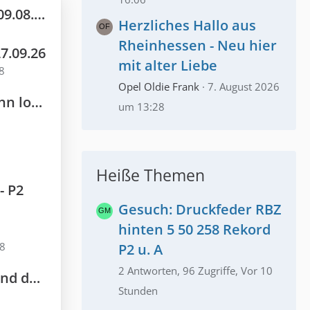
8.2026
Herzliches Hallo aus
Rheinhessen - Neu hier
27.09.26
mit alter Liebe
8
Opel Oldie Frank
7. August 2026
staurierung
um 13:28
Heiße Themen
- P2
Gesuch: Druckfeder RBZ
hinten 5 50 258 Rekord
38
P2 u. A
2 Antworten, 96 Zugriffe, Vor 10
ersetzen
Stunden