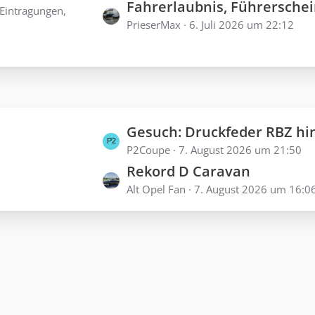
B
Fahrerlaubnis, Führerschein und 
t
 Eintragungen,
ä
e
PrieserMax
6. Juli 2026 um 22:12
z
g
i
t
e
t
e
r
B
ä
e
g
i
L
Gesuch: Druckfeder RBZ hinten 5 50 258 Rekord
e
t
e
P2Coupe
7. August 2026 um 21:50
r
Rekord D Caravan
t
ä
Alt Opel Fan
7. August 2026 um 16:0
z
g
t
e
e
B
e
i