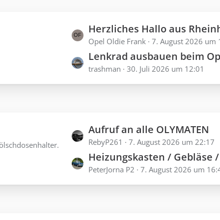
L
Herzliches Hallo aus Rheinhessen - Neu hier mit a
e
Opel Oldie Frank
7. August 2026 um 
Lenkrad ausbauen beim Opel Olympia Rekord Baujah
t
trashman
30. Juli 2026 um 12:01
z
t
e
B
e
L
Aufruf an alle OLYMATEN
i
e
RebyP261
7. August 2026 um 22:17
ölschdosenhalter.
t
Heizungskasten / Gebläse / Lüftung P2
t
r
PeterJorna P2
7. August 2026 um 16:
z
ä
t
g
e
e
B