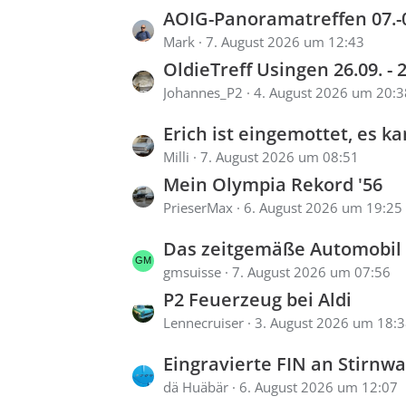
e
L
AOIG-Panoramatreffen 07.-09.0
i
e
Mark
7. August 2026 um 12:43
t
OldieTreff Usingen 26.09. - 
t
r
Johannes_P2
4. August 2026 um 20:3
z
ä
t
L
Erich ist eingemottet, es kann los gehen: Rekord A Caravan Re
g
e
e
Milli
7. August 2026 um 08:51
e
B
Mein Olympia Rekord '56
t
e
PrieserMax
6. August 2026 um 19:25
z
i
t
L
Das zeitgemäße Automobil 
t
e
e
gmsuisse
7. August 2026 um 07:56
r
B
P2 Feuerzeug bei Aldi
t
ä
e
Lennecruiser
3. August 2026 um 18:
z
g
i
t
e
L
Eingravierte FIN an Stirnwand durch Blechschild 
t
e
e
dä Huäbär
6. August 2026 um 12:07
r