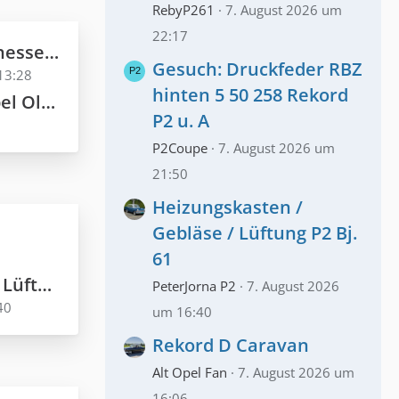
RebyP261
7. August 2026 um
22:17
lter Liebe
Gesuch: Druckfeder RBZ
13:28
hinten 5 50 258 Rekord
r 1953/54
P2 u. A
P2Coupe
7. August 2026 um
21:50
Heizungskasten /
Gebläse / Lüftung P2 Bj.
61
 Bj. 61
PeterJorna P2
7. August 2026
40
um 16:40
Rekord D Caravan
Alt Opel Fan
7. August 2026 um
16:06