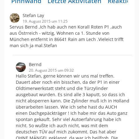
Pinnwand
Letzte Aktivitäten
Reaktione
Stefan Lay
19. August 2015 um 11:25
Servus Bernd ,Ich hab auch nen Korall Roten P1 ,auch
aus Östrreich - witzig, Wohnen ca 1. Stunde von
München entfernt in 86641 Rain am Lech .Vieleict trifft
man sich ja mal.Stefan
Bernd
20. August 2015 um 09:32
Hallo Stefan, gerne können wir uns mal treffen.
Dauert aber noch ein bisschen, da der P1 in einer
Oldtimerwerkstatt steht und die Türzylinder
ausgebaut wurden. Es sind alle 3 kaputt, so dass ich
nicht absperren kann. Die Zylinder muß ich in Holland
überarbeiten lassen. Wie ich sehe hast du AUCH
einen Dachgepäckträger ! Ich habe mir das Auto ganz
spontan gekauft. Sehr viel Autoerfahrung habe ich
nicht. So wußte ich auch nicht, was mit dem
deutschen TÜV auf mich zukommt. Das hat aber
OHNE MÄNGEL geklappt, da war ich heilfroh. Die