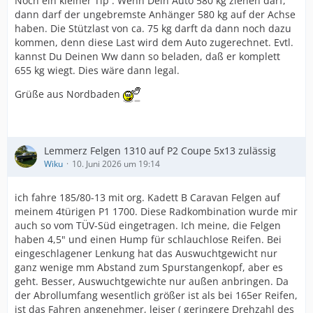
Noch ein kleiner Tip : Wenn Dein Auto 580 kg ziehen darf,
dann darf der ungebremste Anhänger 580 kg auf der Achse
haben. Die Stützlast von ca. 75 kg darft da dann noch dazu
kommen, denn diese Last wird dem Auto zugerechnet. Evtl.
kannst Du Deinen Ww dann so beladen, daß er komplett
655 kg wiegt. Dies wäre dann legal.
Grüße aus Nordbaden
Lemmerz Felgen 1310 auf P2 Coupe 5x13 zulässig
Wiku
10. Juni 2026 um 19:14
ich fahre 185/80-13 mit org. Kadett B Caravan Felgen auf
meinem 4türigen P1 1700. Diese Radkombination wurde mir
auch so vom TÜV-Süd eingetragen. Ich meine, die Felgen
haben 4,5" und einen Hump für schlauchlose Reifen. Bei
eingeschlagener Lenkung hat das Auswuchtgewicht nur
ganz wenige mm Abstand zum Spurstangenkopf, aber es
geht. Besser, Auswuchtgewichte nur außen anbringen. Da
der Abrollumfang wesentlich größer ist als bei 165er Reifen,
ist das Fahren angenehmer, leiser ( geringere Drehzahl des