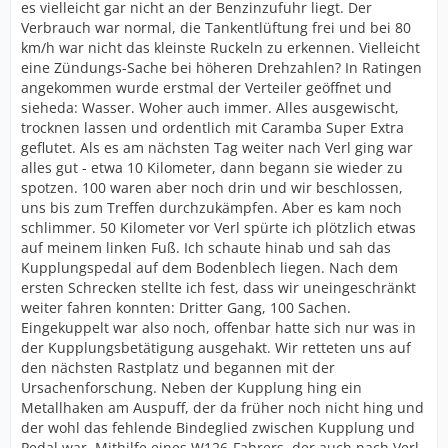
es vielleicht gar nicht an der Benzinzufuhr liegt. Der
Verbrauch war normal, die Tankentlüftung frei und bei 80
km/h war nicht das kleinste Ruckeln zu erkennen. Vielleicht
eine Zündungs-Sache bei höheren Drehzahlen? In Ratingen
angekommen wurde erstmal der Verteiler geöffnet und
sieheda: Wasser. Woher auch immer. Alles ausgewischt,
trocknen lassen und ordentlich mit Caramba Super Extra
geflutet. Als es am nächsten Tag weiter nach Verl ging war
alles gut - etwa 10 Kilometer, dann begann sie wieder zu
spotzen. 100 waren aber noch drin und wir beschlossen,
uns bis zum Treffen durchzukämpfen. Aber es kam noch
schlimmer. 50 Kilometer vor Verl spürte ich plötzlich etwas
auf meinem linken Fuß. Ich schaute hinab und sah das
Kupplungspedal auf dem Bodenblech liegen. Nach dem
ersten Schrecken stellte ich fest, dass wir uneingeschränkt
weiter fahren konnten: Dritter Gang, 100 Sachen.
Eingekuppelt war also noch, offenbar hatte sich nur was in
der Kupplungsbetätigung ausgehakt. Wir retteten uns auf
den nächsten Rastplatz und begannen mit der
Ursachenforschung. Neben der Kupplung hing ein
Metallhaken am Auspuff, der da früher noch nicht hing und
der wohl das fehlende Bindeglied zwischen Kupplung und
Pedal war. Mithilfe eines W126-Fahrers, der auch nach Verl