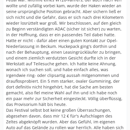
wollte und zufällig vorbei kam, wurde der Haken wieder an
seine ursprüngliche Position gebracht. Aber sichern ließ er
sich nicht und die Gefahr, dass er sich nach drei Kilometern
wieder losrüttelt war groß. Wir beschlossen, auf den gleich
zu Beginn verständigten ADAC (sicher ist sicher) zu warten,
in der Hoffnung, dass er ein passendes Teil dabei hatte.
Hatte er nicht - dafür aber einen guten Kontakt zur Opel-
Niederlassung in Beckum. Huckepack ging's dorthin und
nach der Behauptung, einen Leasingrückläufer zu bringen,
und einem ziemlich verdutzten Gesicht durfte ich in der
Werkstatt auf Teilesuche gehen. Ich hatte keine Ahnung,
wonach ich suchen soll, und habe einfach alles, was
irgendwie ring- oder clipsartig aussah mitgenommen und
drauflosprobiert. Ein 5 mm starker, ovaler Gummiring, der
dort definitiv nicht hingehört, hat die Sache am besten
gemacht, also fiel meine Wahl auf ihn und ich habe noch
ein paar mehr zur Sicherheit eingesteckt. Völlig überflüssig,
das Provisorium hält bis heute.
Das Festival selbst bot keine großen Überraschungen,
abgesehen davon, dass mir 12 € für's Aufschlagen des
Zeltes abgeknöpft wurden. Aber das Gefühl, im eigenen
Auto auf das Gelände zu rollen war herrlich. Alle haben sich