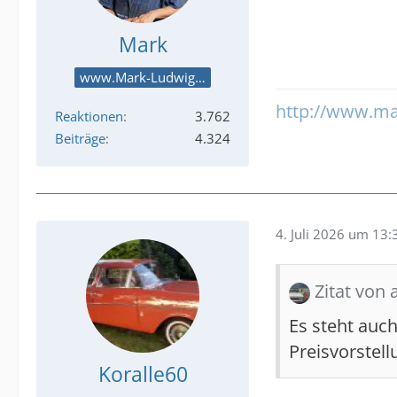
Mark
www.Mark-Ludwig.com
http://www.ma
Reaktionen
3.762
Beiträge
4.324
4. Juli 2026 um 13:
Zitat von 
Es steht auch
Preisvorstel
Koralle60