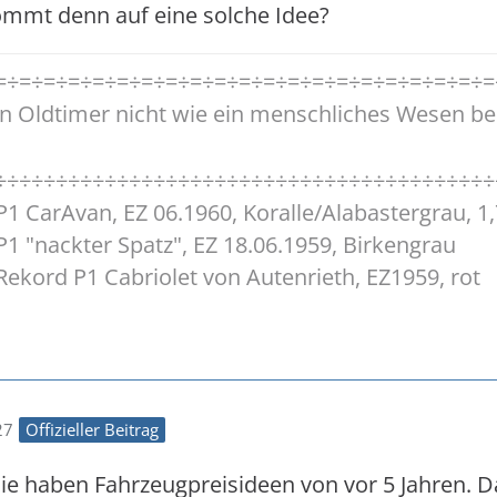
ommt denn auf eine solche Idee?
=÷=÷=÷=÷=÷=÷=÷=÷=÷=÷=÷=÷=÷=÷=÷=÷=÷=÷=÷=÷=
n Oldtimer nicht wie ein menschliches Wesen be
÷÷÷÷÷÷÷÷÷÷÷÷÷÷÷÷÷÷÷÷÷÷÷÷÷÷÷÷÷÷÷÷÷÷÷÷÷÷÷÷÷
1 CarAvan, EZ 06.1960, Koralle/Alabastergrau, 1,
1 "nackter Spatz", EZ 18.06.1959, Birkengrau
ekord P1 Cabriolet von Autenrieth, EZ1959, rot
27
Offizieller Beitrag
die haben Fahrzeugpreisideen von vor 5 Jahren.