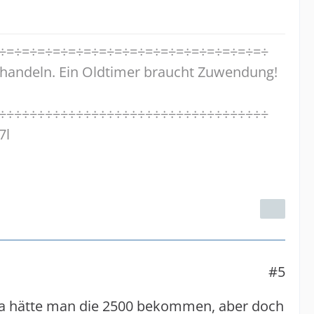
÷=÷=÷=÷=÷=÷=÷=÷=÷=÷=÷=÷=÷=÷=÷=÷=÷=÷
handeln. Ein Oldtimer braucht Zuwendung!
÷÷÷÷÷÷÷÷÷÷÷÷÷÷÷÷÷÷÷÷÷÷÷÷÷÷÷÷÷÷÷÷÷÷÷
7l
#5
 Da hätte man die 2500 bekommen, aber doch