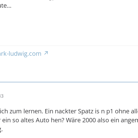
te...
rk-ludwig.com
33
ch zum lernen. Ein nackter Spatz is n p1 ohne all
ür ein so altes Auto hen? Wäre 2000 also ein ange
g.