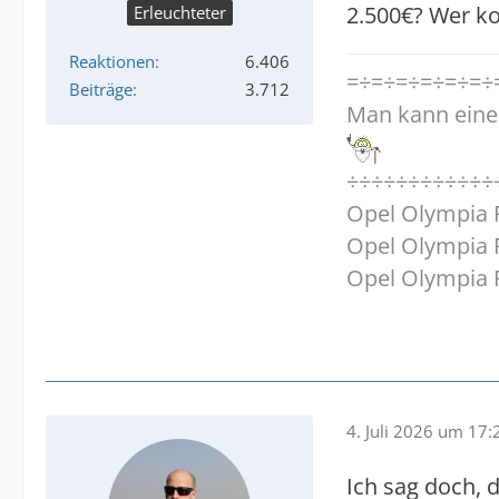
2.500€? Wer k
Erleuchteter
Reaktionen
6.406
=÷=÷=÷=÷=÷=÷
Beiträge
3.712
Man kann eine
÷÷÷÷÷÷÷÷÷÷÷÷
Opel Olympia P
Opel Olympia P
Opel Olympia R
4. Juli 2026 um 17:
Ich sag doch, 