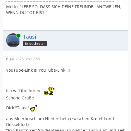
--------------------------------------------------------------------------
Motto: "LEBE SO, DASS SICH DEINE FREUNDE LANGWEILEN,
WENN DU TOT BIST!"
Online
Tausi
Erleuchteter
6. Juli 2026 um 17:58
YouTube-Link !!! YouTube-Link !!!
Ich will ihn hören !
Schöne Grüße
Dirk "Tausi"
aus Meerbusch am Niederrhein (zwischen Krefeld und
Düsseldorf)
"P2"-Käpt´n seit Studientagen (so sieht er auch aus) und seit