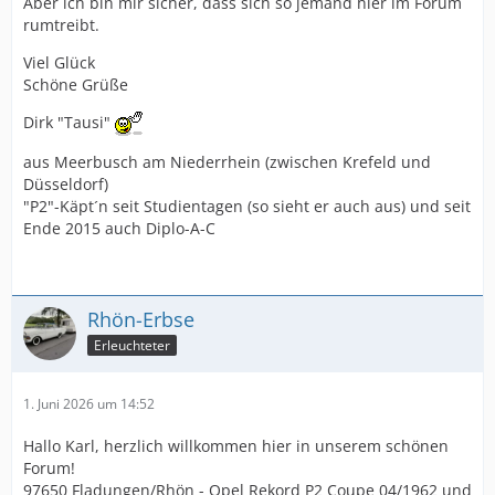
Aber ich bin mir sicher, dass sich so jemand hier im Forum
rumtreibt.
Viel Glück
Schöne Grüße
Dirk "Tausi"
aus Meerbusch am Niederrhein (zwischen Krefeld und
Düsseldorf)
"P2"-Käpt´n seit Studientagen (so sieht er auch aus) und seit
Ende 2015 auch Diplo-A-C
Rhön-Erbse
Erleuchteter
1. Juni 2026 um 14:52
Hallo Karl, herzlich willkommen hier in unserem schönen
Forum!
97650 Fladungen/Rhön - Opel Rekord P2 Coupe 04/1962 und