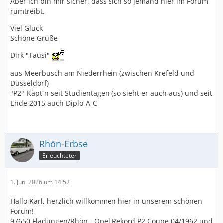
Aber ich bin mir sicher, dass sich so jemand hier im Forum
rumtreibt.
Viel Glück
Schöne Grüße
Dirk "Tausi"
aus Meerbusch am Niederrhein (zwischen Krefeld und
Düsseldorf)
"P2"-Käpt´n seit Studientagen (so sieht er auch aus) und seit
Ende 2015 auch Diplo-A-C
Rhön-Erbse
Erleuchteter
1. Juni 2026 um 14:52
Hallo Karl, herzlich willkommen hier in unserem schönen
Forum!
97650 Fladungen/Rhön - Opel Rekord P2 Coupe 04/1962 und