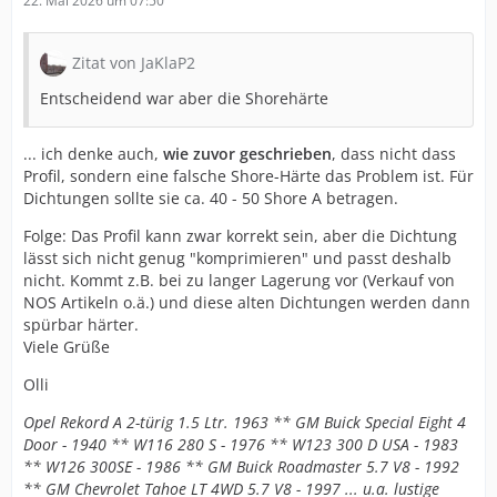
22. Mai 2026 um 07:50
Zitat von JaKlaP2
Entscheidend war aber die Shorehärte
... ich denke auch,
wie zuvor geschrieben
, dass nicht dass
Profil, sondern eine falsche Shore-Härte das Problem ist. Für
Dichtungen sollte sie ca. 40 - 50 Shore A betragen.
Folge: Das Profil kann zwar korrekt sein, aber die Dichtung
lässt sich nicht genug "komprimieren" und passt deshalb
nicht. Kommt z.B. bei zu langer Lagerung vor (Verkauf von
NOS Artikeln o.ä.) und diese alten Dichtungen werden dann
spürbar härter.
Viele Grüße
Olli
Opel Rekord A 2-türig 1.5 Ltr. 1963 ** GM Buick Special Eight 4
Door - 1940 ** W116 280 S - 1976 ** W123 300 D USA - 1983
** W126 300SE - 1986 ** GM Buick Roadmaster 5.7 V8 - 1992
** GM Chevrolet Tahoe LT 4WD 5.7 V8 - 1997 ... u.a. lustige