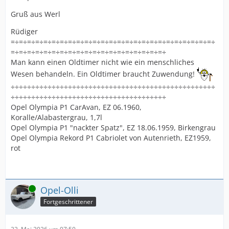
Gruß aus Werl
Rüdiger
=÷=÷=÷=÷=÷=÷=÷=÷=÷=÷=÷=÷=÷=÷=÷=÷=÷=÷=÷=÷=÷=÷=÷=÷=÷
=÷=÷=÷=÷=÷=÷=÷=÷=÷=÷=÷=÷=÷=÷=÷=÷=÷=÷=÷
Man kann einen Oldtimer nicht wie ein menschliches
Wesen behandeln. Ein Oldtimer braucht Zuwendung!
÷÷÷÷÷÷÷÷÷÷÷÷÷÷÷÷÷÷÷÷÷÷÷÷÷÷÷÷÷÷÷÷÷÷÷÷÷÷÷÷÷÷÷÷÷÷÷÷÷÷
÷÷÷÷÷÷÷÷÷÷÷÷÷÷÷÷÷÷÷÷÷÷÷÷÷÷÷÷÷÷÷÷÷÷÷÷÷÷
Opel Olympia P1 CarAvan, EZ 06.1960,
Koralle/Alabastergrau, 1,7l
Opel Olympia P1 "nackter Spatz", EZ 18.06.1959, Birkengrau
Opel Olympia Rekord P1 Cabriolet von Autenrieth, EZ1959,
rot
Online
Opel-Olli
Fortgeschrittener