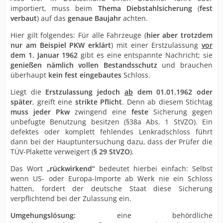
importiert, muss beim
Thema Diebstahlsicherung
(
fest
verbaut
) auf das
genaue Baujahr
achten.
Hier gilt folgendes: Für alle Fahrzeuge (
hier aber trotzdem
nur am Beispiel PKW erklärt
) mit einer Erstzulassung
vor
dem 1. Januar 1962
gibt es eine entspannte Nachricht; sie
genießen nämlich vollen Bestandsschutz
und brauchen
überhaupt
kein fest eingebautes
Schloss.
Liegt die
Erstzulassung jedoch
ab
dem 01.01.1962 oder
später
, greift eine
strikte Pflicht
. Denn ab diesem Stichtag
muss jeder Pkw
zwingend eine
feste
Sicherung gegen
unbefugte Benutzung besitzen (§38a Abs. 1 StVZO). Ein
defektes oder komplett fehlendes Lenkradschloss führt
dann bei der Hauptuntersuchung dazu, dass der Prüfer die
TÜV-Plakette verweigert (
§ 29 StVZO
).
Das Wort
„rückwirkend“
bedeutet hierbei einfach: Selbst
wenn US- oder Europa-Importe ab Werk nie ein Schloss
hatten, fordert der deutsche Staat diese Sicherung
verpflichtend bei der Zulassung ein.
Umgehungslösung:
eine behördliche