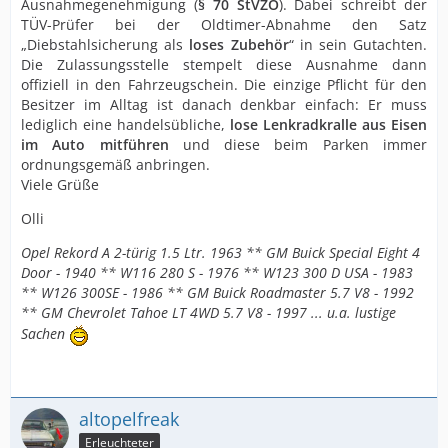
Ausnahmegenehmigung (
§ 70 StVZO
). Dabei schreibt der
TÜV-Prüfer bei der Oldtimer-Abnahme den Satz
„Diebstahlsicherung als
loses Zubehör
“ in sein Gutachten.
Die Zulassungsstelle stempelt diese Ausnahme dann
offiziell in den Fahrzeugschein. Die einzige Pflicht für den
Besitzer im Alltag ist danach denkbar einfach: Er muss
lediglich eine handelsübliche,
lose Lenkradkralle aus Eisen
im Auto mitführen
und diese beim Parken immer
ordnungsgemäß anbringen.
Viele Grüße
Olli
Opel Rekord A 2-türig 1.5 Ltr. 1963 ** GM Buick Special Eight 4
Door - 1940 ** W116 280 S - 1976 ** W123 300 D USA - 1983
** W126 300SE - 1986 ** GM Buick Roadmaster 5.7 V8 - 1992
** GM Chevrolet Tahoe LT 4WD 5.7 V8 - 1997 ... u.a. lustige
Sachen
altopelfreak
Erleuchteter