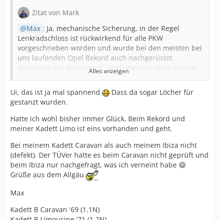
Zitat von Mark
Max
: Ja, mechanische Sicherung, in der Regel
Lenkradschloss ist rückwirkend für alle PKW
vorgeschrieben worden und wurde bei den meisten bei
uns laufenden Opel Rekord auch nachgerüstet.
Mein Opa war damals mit -jetzt- meinem Opel Rekord
Alles anzeigen
auch zur Nachrüstung beim freundlichen
Opelhändler...
Ui, das ist ja mal spannend
Dass da sogar Löcher für
gestanzt wurden.
Da wurde mit nem Sonderwerkzeug das Loch in die
Lenksäule gestanzt und das Lenkradschloss
Hatte ich wohl bisher immer Glück. Beim Rekord und
nachgerüstet.
meiner Kadett Limo ist eins vorhanden und geht.
Bei meinem Kadett Caravan als auch meinem Ibiza nicht
Also wenn deiner keins hat, pass auf dass keiner bei der
(defekt). Der TÜVer hatte es beim Caravan nicht geprüft und
HU das sieht
beim Ibiza nur nachgefragt, was ich verneint habe 😄
Daimler hatte übrigens schon in den 50ern serienmäßig
Grüße aus dem Allgäu
Lenkradschlösser...
Max
Kadett B Caravan '69 (1.1N)
Kadett B Limousine '71 (1.2N)