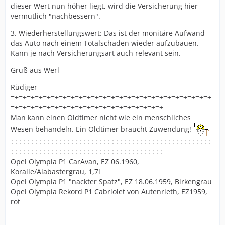
dieser Wert nun höher liegt, wird die Versicherung hier
vermutlich "nachbessern".
3. Wiederherstellungswert: Das ist der monitäre Aufwand
das Auto nach einem Totalschaden wieder aufzubauen.
Kann je nach Versicherungsart auch relevant sein.
Gruß aus Werl
Rüdiger
=÷=÷=÷=÷=÷=÷=÷=÷=÷=÷=÷=÷=÷=÷=÷=÷=÷=÷=÷=÷=÷=÷=÷=÷=÷
=÷=÷=÷=÷=÷=÷=÷=÷=÷=÷=÷=÷=÷=÷=÷=÷=÷=÷=÷
Man kann einen Oldtimer nicht wie ein menschliches
Wesen behandeln. Ein Oldtimer braucht Zuwendung!
÷÷÷÷÷÷÷÷÷÷÷÷÷÷÷÷÷÷÷÷÷÷÷÷÷÷÷÷÷÷÷÷÷÷÷÷÷÷÷÷÷÷÷÷÷÷÷÷÷÷
÷÷÷÷÷÷÷÷÷÷÷÷÷÷÷÷÷÷÷÷÷÷÷÷÷÷÷÷÷÷÷÷÷÷÷÷÷÷
Opel Olympia P1 CarAvan, EZ 06.1960,
Koralle/Alabastergrau, 1,7l
Opel Olympia P1 "nackter Spatz", EZ 18.06.1959, Birkengrau
Opel Olympia Rekord P1 Cabriolet von Autenrieth, EZ1959,
rot