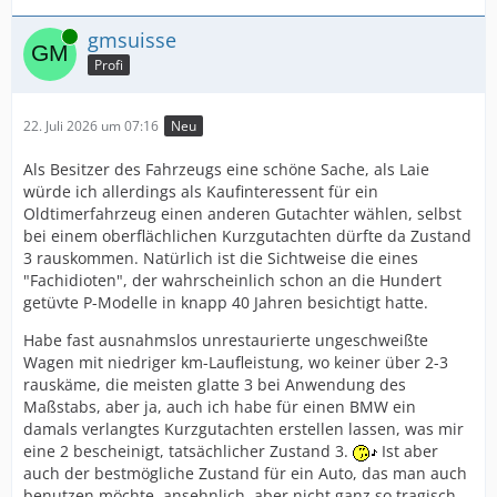
Online
gmsuisse
Profi
22. Juli 2026 um 07:16
Neu
Als Besitzer des Fahrzeugs eine schöne Sache, als Laie
würde ich allerdings als Kaufinteressent für ein
Oldtimerfahrzeug einen anderen Gutachter wählen, selbst
bei einem oberflächlichen Kurzgutachten dürfte da Zustand
3 rauskommen. Natürlich ist die Sichtweise die eines
"Fachidioten", der wahrscheinlich schon an die Hundert
getüvte P-Modelle in knapp 40 Jahren besichtigt hatte.
Habe fast ausnahmslos unrestaurierte ungeschweißte
Wagen mit niedriger km-Laufleistung, wo keiner über 2-3
rauskäme, die meisten glatte 3 bei Anwendung des
Maßstabs, aber ja, auch ich habe für einen BMW ein
damals verlangtes Kurzgutachten erstellen lassen, was mir
eine 2 bescheinigt, tatsächlicher Zustand 3.
Ist aber
auch der bestmögliche Zustand für ein Auto, das man auch
benutzen möchte, ansehnlich, aber nicht ganz so tragisch,