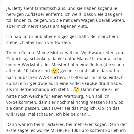
Ja, Betty sieht fantastisch aus, und sie haben sogar alle
nervigen Aufkleber entfernt. Ich weiß, dass viele das ganz
toll finden zu zeigen, wo sie mit dem Wagen überall waren,
aber mich nervt sowas am eigenen Auto.
Ich hab im Urlaub aber einiges geschafft. Bei manchem
stehe ich aber noch vor Hürden.
Thema Reifen: Meine Mutter will mir Weißwandreifen zum
Geburtstag schenken, danke dafür Mama! Ich war also bei
meiner Werkstatt, der Meister hat meine Reifen (die schon
älter als 10 Jahre sind
) gecheckt und sollte daraufhin
nach hübschen WWR suchen. Ist offenbar nicht so einfach.
Zumal ich irgendwie auch eine andere Größe drauf habe,
als im Betriebshandbuch steht...
Dann meinte er, er
hätte noch welche für einen Wartburg. Nun soll ich
vorbeikommen, damit er nochmal richtig messen kann, ob
sie dann passen. Laut TÜVer sei das möglich. Ob ich das
will? Naja, mal schauen. Ich bleibe dran...
Dann war ich beim Lackierer, bei mehreren sogar. Denn der
erste sagte, es würde MEHRERE 10k Euro kosten! So lieb ich