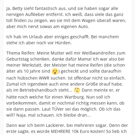
Ja, Betty sieht fantastisch aus, und sie haben sogar alle
nervigen Aufkleber entfernt. Ich weiß, dass viele das ganz
toll finden zu zeigen, wo sie mit dem Wagen überall waren,
aber mich nervt sowas am eigenen Auto.
Ich hab im Urlaub aber einiges geschafft. Bei manchem
stehe ich aber noch vor Hürden.
Thema Reifen: Meine Mutter will mir Weißwandreifen zum
Geburtstag schenken, danke dafür Mama! Ich war also bei
meiner Werkstatt, der Meister hat meine Reifen (die schon
älter als 10 Jahre sind
) gecheckt und sollte daraufhin
nach hübschen WWR suchen. Ist offenbar nicht so einfach.
Zumal ich irgendwie auch eine andere Größe drauf habe,
als im Betriebshandbuch steht...
Dann meinte er, er
hätte noch welche für einen Wartburg. Nun soll ich
vorbeikommen, damit er nochmal richtig messen kann, ob
sie dann passen. Laut TÜVer sei das möglich. Ob ich das
will? Naja, mal schauen. Ich bleibe dran...
Dann war ich beim Lackierer, bei mehreren sogar. Denn der
erste sagte, es würde MEHRERE 10k Euro kosten! So lieb ich