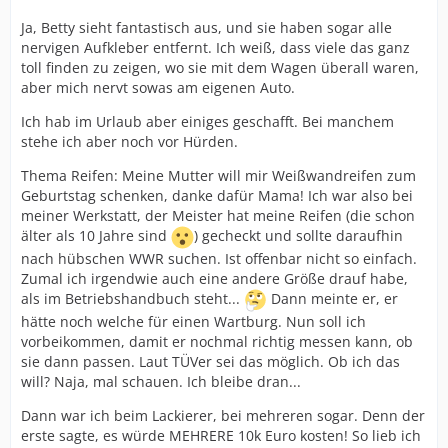
Ja, Betty sieht fantastisch aus, und sie haben sogar alle
nervigen Aufkleber entfernt. Ich weiß, dass viele das ganz
toll finden zu zeigen, wo sie mit dem Wagen überall waren,
aber mich nervt sowas am eigenen Auto.
Ich hab im Urlaub aber einiges geschafft. Bei manchem
stehe ich aber noch vor Hürden.
Thema Reifen: Meine Mutter will mir Weißwandreifen zum
Geburtstag schenken, danke dafür Mama! Ich war also bei
meiner Werkstatt, der Meister hat meine Reifen (die schon
älter als 10 Jahre sind
) gecheckt und sollte daraufhin
nach hübschen WWR suchen. Ist offenbar nicht so einfach.
Zumal ich irgendwie auch eine andere Größe drauf habe,
als im Betriebshandbuch steht...
Dann meinte er, er
hätte noch welche für einen Wartburg. Nun soll ich
vorbeikommen, damit er nochmal richtig messen kann, ob
sie dann passen. Laut TÜVer sei das möglich. Ob ich das
will? Naja, mal schauen. Ich bleibe dran...
Dann war ich beim Lackierer, bei mehreren sogar. Denn der
erste sagte, es würde MEHRERE 10k Euro kosten! So lieb ich