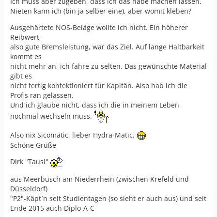
Ich muss aber zugeben, dass ich das habe machen lassen.
Nieten kann ich (bin ja selber eine), aber womit kleben?
Ausgehärtete NOS-Beläge wollte ich nicht. Ein höherer
Reibwert,
also gute Bremsleistung, war das Ziel. Auf lange Haltbarkeit
kommt es
nicht mehr an, ich fahre zu selten. Das gewünschte Material
gibt es
nicht fertig konfektioniert für Kapitän. Also hab ich die
Profis ran gelassen.
Und ich glaube nicht, dass ich die in meinem Leben
nochmal wechseln muss.
Also nix Sicomatic, lieber Hydra-Matic.
Schöne Grüße
Dirk "Tausi"
aus Meerbusch am Niederrhein (zwischen Krefeld und
Düsseldorf)
"P2"-Käpt´n seit Studientagen (so sieht er auch aus) und seit
Ende 2015 auch Diplo-A-C