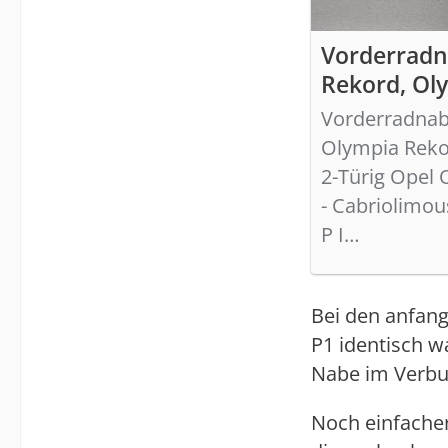
Vorderradn
Rekord, Oly
Vorderradnab
Olympia Rekor
2-Türig Opel 
- Cabriolimo
P I…
Bei den anfang
P1 identisch w
Nabe im Verb
Noch einfache