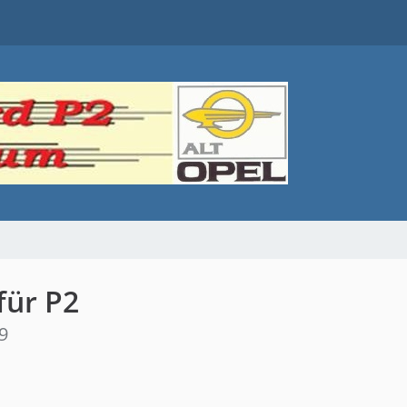
für P2
9