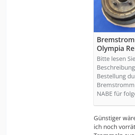
Bremstrom
Olympia Re
Serie
Bitte lesen S
Beschreibung
Bestellung du
Bremstromm
NABE für folg
Günstiger wär
ich noch vorrä