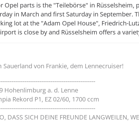
or Opel parts is the "Teilebörse" in Rüsselsheim,
turday in March and first Saturday in September. 
rking lot at the "Adam Opel House", Friedrich-Lu
irport is close by and Rüsselsheim offers a varie
 Sauerland von Frankie, dem Lennecruiser!
----------------------------------------------------
9 Hohenlimburg a. d. Lenne
pia Rekord P1, EZ 02/60, 1700 ccm
----------------------------------------------------
 SO, DASS SICH DEINE FREUNDE LANGWEILEN, WE