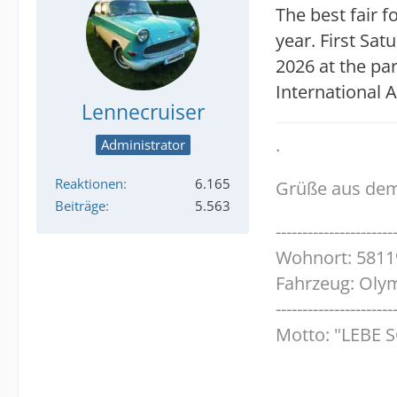
The best fair f
year. First Sa
2026 at the pa
International A
Lennecruiser
.
Administrator
Reaktionen
6.165
Grüße aus dem
Beiträge
5.563
----------------------
Wohnort: 5811
Fahrzeug: Olym
----------------------
Motto: "LEBE