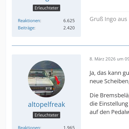
Erleuchteter
Gruß Ingo aus 
Reaktionen
6.625
Beiträge
2.420
8. März 2026 um 0
Ja, das kann g
neue Scheiben,
Die Bremsbeläg
altopelfreak
die Einstellun
auf den Pedal
Erleuchteter
Reaktionen
1.965