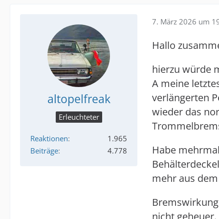
7. März 2026 um 1
Hallo zusamm
hierzu würde 
A meine letzte
altopelfreak
verlängerten P
wieder das norm
Erleuchteter
Trommelbremse 
Reaktionen
1.965
Habe mehrmals
Beiträge
4.778
Behälterdecke
mehr aus dem S
Bremswirkung i
nicht geheuer.