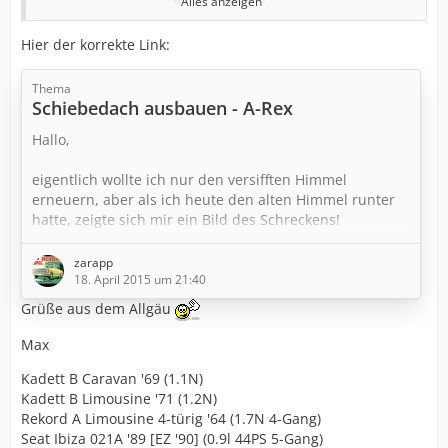
Alles anzeigen
Aber unbedingt den Wasserablauf prüfen ... der
Hier der korrekte Link:
übrigens direkt in die Schweller führt, Rost ist hier
meist vorprogrammiert. ... mich hatte es damals böse
Thema
überrascht, als ich den Himmel erneuer wollte, das
Schiebedach ausbauen - A-Rex
Dach war darunter mega rostig.
Hallo,
viele Grüße
Jürgen
eigentlich wollte ich nur den versifften Himmel
erneuern, aber als ich heute den alten Himmel runter
hier noch der Link zum Thread meiner
hatte, zeigte sich mir ein Bild des Schreckens!
Restaurierungsaktion:
Thread 5110
Der Rost hat sich an der gesamten Naht zwischen Dach
zarapp
und Schiebedachkassette weit ausgebreitet.
18. April 2015 um 21:40
Grüße aus dem Allgäu
Leider wird das Schiebedach im Werkstatthandbuch
nicht erwähnt, aber vielleicht kann mir einer von euch
Max
weiter helfen.
Kadett B Caravan '69 (1.1N)
Kadett B Limousine '71 (1.2N)
1. Wie ist die Schiebedachkassette eigentlich mit dem
Rekord A Limousine 4-türig '64 (1.7N 4-Gang)
Dach verbunden? Schweißpunkte kann man nur an den
Seat Ibiza 021A '89 [EZ '90] (0.9l 44PS 5-Gang)
Trägern erkennen (drei an…