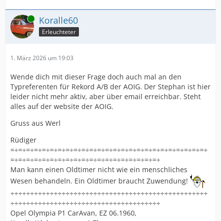
Online
Koralle60
Erleuchteter
1. März 2026 um 19:03
Wende dich mit dieser Frage doch auch mal an den
Typreferenten für Rekord A/B der AOIG. Der Stephan ist hier
leider nicht mehr aktiv, aber über email erreichbar. Steht
alles auf der website der AOIG.
Gruss aus Werl
Rüdiger
=÷=÷=÷=÷=÷=÷=÷=÷=÷=÷=÷=÷=÷=÷=÷=÷=÷=÷=÷=÷=÷=÷=÷=÷=÷
=÷=÷=÷=÷=÷=÷=÷=÷=÷=÷=÷=÷=÷=÷=÷=÷=÷=÷=÷
Man kann einen Oldtimer nicht wie ein menschliches
Wesen behandeln. Ein Oldtimer braucht Zuwendung!
÷÷÷÷÷÷÷÷÷÷÷÷÷÷÷÷÷÷÷÷÷÷÷÷÷÷÷÷÷÷÷÷÷÷÷÷÷÷÷÷÷÷÷÷÷÷÷÷÷÷
÷÷÷÷÷÷÷÷÷÷÷÷÷÷÷÷÷÷÷÷÷÷÷÷÷÷÷÷÷÷÷÷÷÷÷÷÷÷
Opel Olympia P1 CarAvan, EZ 06.1960,