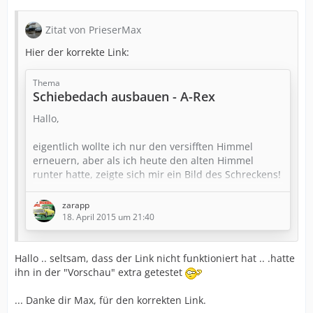
Zitat von PrieserMax
Hier der korrekte Link:
Thema
Schiebedach ausbauen - A-Rex
Hallo,
eigentlich wollte ich nur den versifften Himmel
erneuern, aber als ich heute den alten Himmel
runter hatte, zeigte sich mir ein Bild des Schreckens!
Der Rost hat sich an der gesamten Naht zwischen
zarapp
Dach und Schiebedachkassette weit ausgebreitet.
18. April 2015 um 21:40
Leider wird das Schiebedach im Werkstatthandbuch
Hallo .. seltsam, dass der Link nicht funktioniert hat .. .hatte
nicht erwähnt, aber vielleicht kann mir einer von
ihn in der "Vorschau" extra getestet
euch weiter helfen.
... Danke dir Max, für den korrekten Link.
1. Wie ist die Schiebedachkassette eigentlich mit