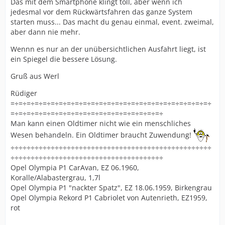
Das mit dem Smartphone klingt toll, aber wenn ich
jedesmal vor dem Rückwärtsfahren das ganze System
starten muss... Das macht du genau einmal, event. zweimal,
aber dann nie mehr.
Wennn es nur an der unübersichtlichen Ausfahrt liegt, ist
ein Spiegel die bessere Lösung.
Gruß aus Werl
Rüdiger
=÷=÷=÷=÷=÷=÷=÷=÷=÷=÷=÷=÷=÷=÷=÷=÷=÷=÷=÷=÷=÷=÷=÷=÷=÷
=÷=÷=÷=÷=÷=÷=÷=÷=÷=÷=÷=÷=÷=÷=÷=÷=÷=÷=÷
Man kann einen Oldtimer nicht wie ein menschliches
Wesen behandeln. Ein Oldtimer braucht Zuwendung!
÷÷÷÷÷÷÷÷÷÷÷÷÷÷÷÷÷÷÷÷÷÷÷÷÷÷÷÷÷÷÷÷÷÷÷÷÷÷÷÷÷÷÷÷÷÷÷÷÷÷
÷÷÷÷÷÷÷÷÷÷÷÷÷÷÷÷÷÷÷÷÷÷÷÷÷÷÷÷÷÷÷÷÷÷÷÷÷÷
Opel Olympia P1 CarAvan, EZ 06.1960,
Koralle/Alabastergrau, 1,7l
Opel Olympia P1 "nackter Spatz", EZ 18.06.1959, Birkengrau
Opel Olympia Rekord P1 Cabriolet von Autenrieth, EZ1959,
rot