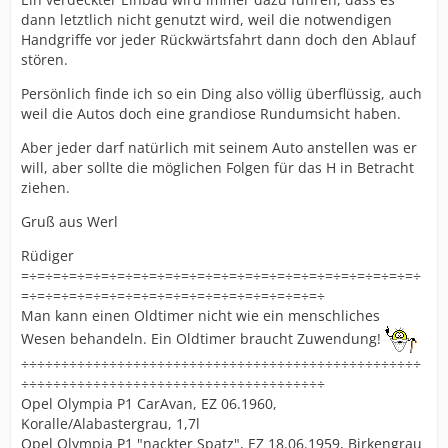
dann letztlich nicht genutzt wird, weil die notwendigen
Handgriffe vor jeder Rückwärtsfahrt dann doch den Ablauf
stören.
Persönlich finde ich so ein Ding also völlig überflüssig, auch
weil die Autos doch eine grandiose Rundumsicht haben.
Aber jeder darf natürlich mit seinem Auto anstellen was er
will, aber sollte die möglichen Folgen für das H in Betracht
ziehen.
Gruß aus Werl
Rüdiger
=÷=÷=÷=÷=÷=÷=÷=÷=÷=÷=÷=÷=÷=÷=÷=÷=÷=÷=÷=÷=÷=÷=÷=÷=÷
=÷=÷=÷=÷=÷=÷=÷=÷=÷=÷=÷=÷=÷=÷=÷=÷=÷=÷=÷
Man kann einen Oldtimer nicht wie ein menschliches
Wesen behandeln. Ein Oldtimer braucht Zuwendung!
÷÷÷÷÷÷÷÷÷÷÷÷÷÷÷÷÷÷÷÷÷÷÷÷÷÷÷÷÷÷÷÷÷÷÷÷÷÷÷÷÷÷÷÷÷÷÷÷÷÷
÷÷÷÷÷÷÷÷÷÷÷÷÷÷÷÷÷÷÷÷÷÷÷÷÷÷÷÷÷÷÷÷÷÷÷÷÷÷
Opel Olympia P1 CarAvan, EZ 06.1960,
Koralle/Alabastergrau, 1,7l
Opel Olympia P1 "nackter Spatz", EZ 18.06.1959, Birkengrau