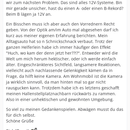
wir zum nächsten Problem. Das sind alles 12V-Systeme. Bin
mir gerade unsicher, hast du einen A- oder einen B-Rekord?
Beim B lägen ja 12V an.
Ein Bisschen muss ich aber auch den Vorrednern Recht
geben. Von der Optik am/im Auto mal abgesehen darf ich
kurz aus meiner eigenen Erfahrung berichten. Mein
Alltagsauto hat so n Schnickschnack verbaut. Trotz der
ganzen Helferlein habe ich immer häufiger den Effekt
"Huch, wo kam der denn jetzt her??!?". Entweder wird die
Welt um mich herum hektischer, oder ich werde einfach
älter. Eingeschränkteres Sichtfeld, langsamere Reaktionen,
vielleicht auch nachlassende Gelenkigkeit kämen da in
Frage, da hilft keine Kamera. Am Wohnmobil ist die Kamera
ja wirklich sinnvoll, da man hinten mal so gar nicht
rausgucken kann. Trotzdem habe ich es letztens geschafft
meinen Hallenstellplatznachbarn rückwärts zu rammen.
Also in einer unhektischen und gewohnten Umgebung.
So viel zu meinen Gedankenspielen. Abwägen musst du das
für dich selbst.
Schöne Grüße