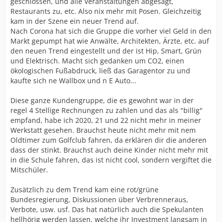
geschlossen, und alle Veranstaltungen abgesagt,
Restaurants zu, etc. Also nix mehr mit Posen. Gleichzeitig
kam in der Szene ein neuer Trend auf.
Nach Corona hat sich die Gruppe die vorher viel Geld in den
Markt gepumpt hat wie Anwälte, Architekten, Ärzte, etc. auf
den neuen Trend eingestellt und der ist Hip, Smart, Grün
und Elektrisch. Macht sich gedanken um CO2, einen
ökologischen Fußabdruck, ließ das Garagentor zu und
kaufte sich ne Wallbox und n E Auto...
Diese ganze Kundengruppe, die es gewohnt war in der
regel 4 Stellige Rechnungen zu zahlen und das als "billig"
empfand, habe ich 2020, 21 und 22 nicht mehr in meiner
Werkstatt gesehen. Brauchst heute nicht mehr mit nem
Oldtimer zum Golfclub fahren, da erklären dir die anderen
dass der stinkt. Brauchst auch deine Kinder nicht mehr mit
in die Schule fahren, das ist nicht cool, sondern vergiftet die
Mitschüler.
Zusätzlich zu dem Trend kam eine rot/grüne
Bundesregierung, Diskussionen über Verbrenneraus,
Verbote, usw. usf. Das hat natürlich auch die Spekulanten
hellhörig werden lassen, welche ihr Investment langsam in