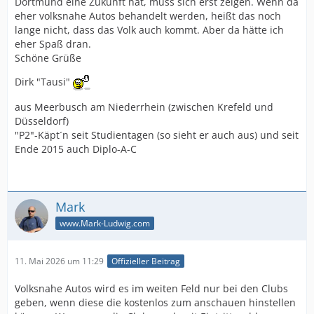
Dortmund eine Zukunft hat, muss sich erst zeigen. Wenn da
eher volksnahe Autos behandelt werden, heißt das noch
lange nicht, dass das Volk auch kommt. Aber da hätte ich
eher Spaß dran.
Schöne Grüße
Dirk "Tausi"
aus Meerbusch am Niederrhein (zwischen Krefeld und
Düsseldorf)
"P2"-Käpt´n seit Studientagen (so sieht er auch aus) und seit
Ende 2015 auch Diplo-A-C
Mark
www.Mark-Ludwig.com
11. Mai 2026 um 11:29
Offizieller Beitrag
Volksnahe Autos wird es im weiten Feld nur bei den Clubs
geben, wenn diese die kostenlos zum anschauen hinstellen