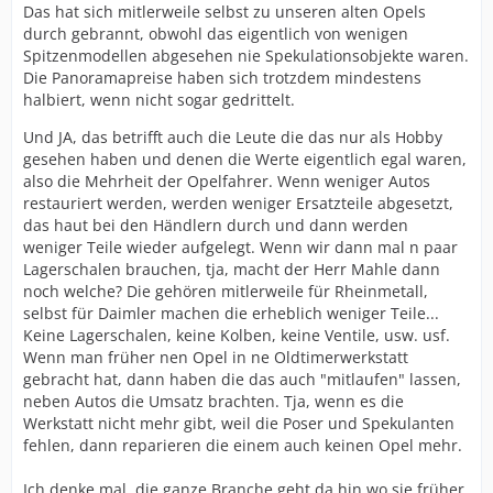
Das hat sich mitlerweile selbst zu unseren alten Opels
durch gebrannt, obwohl das eigentlich von wenigen
Spitzenmodellen abgesehen nie Spekulationsobjekte waren.
Die Panoramapreise haben sich trotzdem mindestens
halbiert, wenn nicht sogar gedrittelt.
Und JA, das betrifft auch die Leute die das nur als Hobby
gesehen haben und denen die Werte eigentlich egal waren,
also die Mehrheit der Opelfahrer. Wenn weniger Autos
restauriert werden, werden weniger Ersatzteile abgesetzt,
das haut bei den Händlern durch und dann werden
weniger Teile wieder aufgelegt. Wenn wir dann mal n paar
Lagerschalen brauchen, tja, macht der Herr Mahle dann
noch welche? Die gehören mitlerweile für Rheinmetall,
selbst für Daimler machen die erheblich weniger Teile...
Keine Lagerschalen, keine Kolben, keine Ventile, usw. usf.
Wenn man früher nen Opel in ne Oldtimerwerkstatt
gebracht hat, dann haben die das auch "mitlaufen" lassen,
neben Autos die Umsatz brachten. Tja, wenn es die
Werkstatt nicht mehr gibt, weil die Poser und Spekulanten
fehlen, dann reparieren die einem auch keinen Opel mehr.
Ich denke mal, die ganze Branche geht da hin wo sie früher