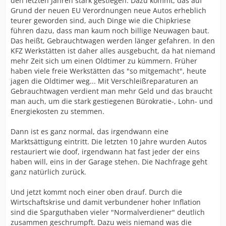
den letzten Jahren stark gestiegen. Dazu kommt, das auf
Grund der neuen EU Verordnungen neue Autos erheblich
teurer geworden sind, auch Dinge wie die Chipkriese
führen dazu, dass man kaum noch billige Neuwagen baut.
Das heißt, Gebrauchtwagen werden länger gefahren. In den
KFZ Werkstätten ist daher alles ausgebucht, da hat niemand
mehr Zeit sich um einen Oldtimer zu kümmern. Früher
haben viele freie Werkstätten das "so mitgemacht", heute
jagen die Oldtimer weg... Mit Verschleißreparaturen an
Gebrauchtwagen verdient man mehr Geld und das braucht
man auch, um die stark gestiegenen Bürokratie-, Lohn- und
Energiekosten zu stemmen.
Dann ist es ganz normal, das irgendwann eine
Marktsättigung eintritt. Die letzten 10 Jahre wurden Autos
restauriert wie doof, irgendwann hat fast jeder der eins
haben will, eins in der Garage stehen. Die Nachfrage geht
ganz natürlich zurück.
Und jetzt kommt noch einer oben drauf. Durch die
Wirtschaftskrise und damit verbundener hoher Inflation
sind die Sparguthaben vieler "Normalverdiener" deutlich
zusammen geschrumpft. Dazu weis niemand was die