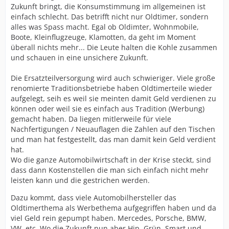
Zukunft bringt, die Konsumstimmung im allgemeinen ist
einfach schlecht. Das betrifft nicht nur Oldtimer, sondern
alles was Spass macht. Egal ob Oldimter, Wohnmobile,
Boote, Kleinflugzeuge, Klamotten, da geht im Moment
überall nichts mehr... Die Leute halten die Kohle zusammen
und schauen in eine unsichere Zukunft.
Die Ersatzteilversorgung wird auch schwieriger. Viele große
renomierte Traditionsbetriebe haben Oldtimerteile wieder
aufgelegt, seih es weil sie meinten damit Geld verdienen zu
können oder weil sie es einfach aus Tradition (Werbung)
gemacht haben. Da liegen mitlerweile für viele
Nachfertigungen / Neuauflagen die Zahlen auf den Tischen
und man hat festgestellt, das man damit kein Geld verdient
hat.
Wo die ganze Automobilwirtschaft in der Krise steckt, sind
dass dann Kostenstellen die man sich einfach nicht mehr
leisten kann und die gestrichen werden.
Dazu kommt, dass viele Automobilhersteller das
Oldtimerthema als Werbethema aufgegriffen haben und da
viel Geld rein gepumpt haben. Mercedes, Porsche, BMW,
VW, etc. Wo die Zukunft nun aber Hip, Grün, Smart und