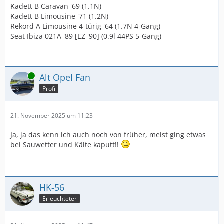
Kadett B Caravan '69 (1.1N)
elektrischen Anbauten.
Kadett B Limousine '71 (1.2N)
Rekord A Limousine 4-türig '64 (1.7N 4-Gang)
Einmal verbaut ist der optische Unterschied kaum noch
Seat Ibiza 021A '89 [EZ '90] (0.9l 44PS 5-Gang)
sichtbar und offenbart sich nur Kennern.
Gruß aus Werl
Rüdiger
Online
Alt Opel Fan
Profi
21. November 2025 um 11:23
Ja, ja das kenn ich auch noch von früher, meist ging etwas
bei Sauwetter und Kälte kaputt!!
HK-56
Erleuchteter