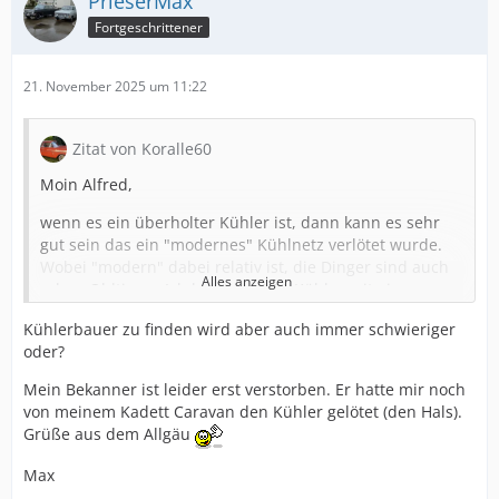
PrieserMax
Fortgeschrittener
21. November 2025 um 11:22
Zitat von Koralle60
Moin Alfred,
wenn es ein überholter Kühler ist, dann kann es sehr
gut sein das ein "modernes" Kühlnetz verlötet wurde.
Wobei "modern" dabei relativ ist, die Dinger sind auch
Alles anzeigen
schon Oldtimer. Ich habe zwei P1 Kühler mit einem
modernen Netz überholt, was mir der Kühlerbauer
Kühlerbauer zu finden wird aber auch immer schwieriger
dringend empfohlen hatte. Das hatte folgenden Effekt:
oder?
a) ca.100€ günstiger und b) deutlich bessere
Kühlleistung!
Mein Bekanner ist leider erst verstorben. Er hatte mir noch
von meinem Kadett Caravan den Kühler gelötet (den Hals).
Seither ist bei beiden Autos die Kühlwassertemperatur
Grüße aus dem Allgäu
absolut stabil und bei heißem Wetter ohne Tendenz zur
Überhitzung bei längeren Ampelstehen etc.
Max
Und das alles ohne 4-flügeligem Lüfter oder