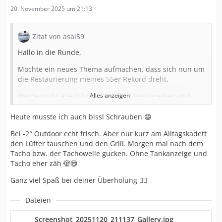
20. November 2025 um 21:13
Zitat von asal59
Hallo in die Runde,
Möchte ein neues Thema aufmachen, dass sich nun um
die Restaurierung meines 55er Rekord dreht.
Werde nicht alle Schritte im Detail beschreiben und
Alles anzeigen
dokumentieren (das wäre wohl etwas langweilig),aber
es soll eine kurze Info zu den wesentlichen „Aktionen“
Heute musste ich auch bissl Schrauben 😄
geben. Wenn Probleme und Fragen auftauchen stelle
Bei -2° Outdoor echt frisch. Aber nur kurz am Alltagskadett
ich diese hier ein – und hoffe, dass mir vielleicht
den Lüfter tauschen und den Grill. Morgen mal nach dem
jemand weiterhelfen kann…
Tacho bzw. der Tachowelle gucken. Ohne Tankanzeige und
Tacho eher zäh 🫣😅
Habe leider keine beheizbare Garage deshalb werde ich
zunächst mal kleinere Anbauteile des Autos
Ganz viel Spaß bei deiner Überholung 👍🏻
abmontieren und in der anliegenden Werkstatt (mit
Heizung!) der Reihe nach aufarbeiten.
Dateien
Im nächsten Frühjahr kommt dann die Karosserie
Screenshot_20251120_211137_Gallery.jpg
(Schweller, Bodenblech…) dran.