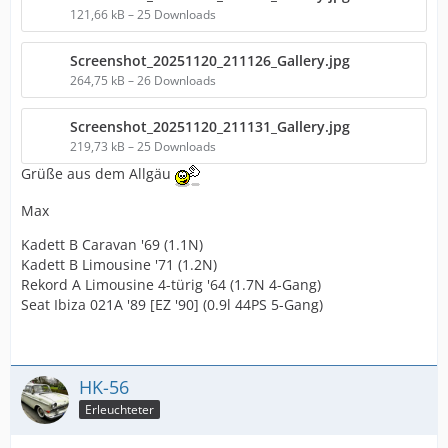
121,66 kB – 25 Downloads
Als Jungspund mit 18 habe ich bei jedem Wetter und
bei jeder Temperatur geschraubt - hier beim Zerlegen
Screenshot_20251120_211126_Gallery.jpg
eines "Schlachters"
264,75 kB – 26 Downloads
Lang, lang ist´s her
1977.jpg
Screenshot_20251120_211131_Gallery.jpg
219,73 kB – 25 Downloads
Grüße aus dem Allgäu
Max
Kadett B Caravan '69 (1.1N)
Kadett B Limousine '71 (1.2N)
Rekord A Limousine 4-türig '64 (1.7N 4-Gang)
Seat Ibiza 021A '89 [EZ '90] (0.9l 44PS 5-Gang)
HK-56
Erleuchteter