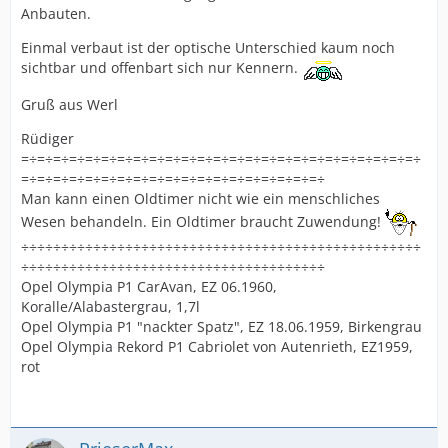
Anbauten.
Einmal verbaut ist der optische Unterschied kaum noch
sichtbar und offenbart sich nur Kennern.
Gruß aus Werl
Rüdiger
=÷=÷=÷=÷=÷=÷=÷=÷=÷=÷=÷=÷=÷=÷=÷=÷=÷=÷=÷=÷=÷=÷=÷=÷=÷
=÷=÷=÷=÷=÷=÷=÷=÷=÷=÷=÷=÷=÷=÷=÷=÷=÷=÷=÷
Man kann einen Oldtimer nicht wie ein menschliches
Wesen behandeln. Ein Oldtimer braucht Zuwendung!
÷÷÷÷÷÷÷÷÷÷÷÷÷÷÷÷÷÷÷÷÷÷÷÷÷÷÷÷÷÷÷÷÷÷÷÷÷÷÷÷÷÷÷÷÷÷÷÷÷÷
÷÷÷÷÷÷÷÷÷÷÷÷÷÷÷÷÷÷÷÷÷÷÷÷÷÷÷÷÷÷÷÷÷÷÷÷÷÷
Opel Olympia P1 CarAvan, EZ 06.1960,
Koralle/Alabastergrau, 1,7l
Opel Olympia P1 "nackter Spatz", EZ 18.06.1959, Birkengrau
Opel Olympia Rekord P1 Cabriolet von Autenrieth, EZ1959,
rot