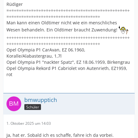
Rüdiger
=÷=÷=÷=÷=÷=÷=÷=÷=÷=÷=÷=÷=÷=÷=÷=÷=÷=÷=÷=÷=÷=÷=÷=÷=÷
=÷=÷=÷=÷=÷=÷=÷=÷=÷=÷=÷=÷=÷=÷=÷=÷=÷=÷=÷
Man kann einen Oldtimer nicht wie ein menschliches
Wesen behandeln. Ein Oldtimer braucht Zuwendung!
÷÷÷÷÷÷÷÷÷÷÷÷÷÷÷÷÷÷÷÷÷÷÷÷÷÷÷÷÷÷÷÷÷÷÷÷÷÷÷÷÷÷÷÷÷÷÷÷÷÷
÷÷÷÷÷÷÷÷÷÷÷÷÷÷÷÷÷÷÷÷÷÷÷÷÷÷÷÷÷÷÷÷÷÷÷÷÷÷
Opel Olympia P1 CarAvan, EZ 06.1960,
Koralle/Alabastergrau, 1,7l
Opel Olympia P1 "nackter Spatz", EZ 18.06.1959, Birkengrau
Opel Olympia Rekord P1 Cabriolet von Autenrieth, EZ1959,
rot
bmwupptich
Schüler
1. Oktober 2025 um 14:03
Ja, hat er. Sobald ich es schaffe, fahre ich da vorbei.