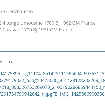
hr-Grenzhausen
 4 türige Limousine 1700 Bj.1962 GM France
2 Caravan 1700 Bj.1961 GM France
um 23:14
94175895.jpg
11104_851428111565604_69763125
279179022_n.jpg
10423630_851428128232269_18
7218_868326753209073_2103190286859444150_n
7201734790942642_n.jpg
FB_IMG_1425566900338.