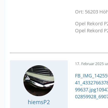
Ort: 56203 Hö
Opel Rekord P2
Opel Rekord P
17. Februar 2025 
FB_IMG_14255
41_4332766378
99637.jpg
1094
02859928_690
hiemsP2