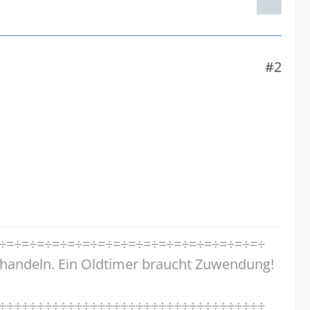
#2
÷=÷=÷=÷=÷=÷=÷=÷=÷=÷=÷=÷=÷=÷=÷=÷=÷=÷
handeln. Ein Oldtimer braucht Zuwendung!
÷÷÷÷÷÷÷÷÷÷÷÷÷÷÷÷÷÷÷÷÷÷÷÷÷÷÷÷÷÷÷÷÷÷÷