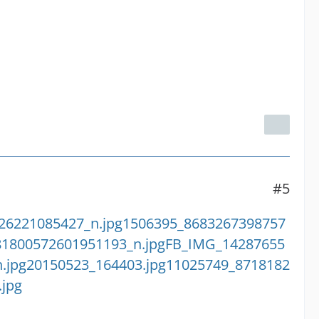
#5
26221085427_n.jpg
1506395_8683267398757
1800572601951193_n.jpg
FB_IMG_14287655
.jpg
20150523_164403.jpg
11025749_8718182
jpg