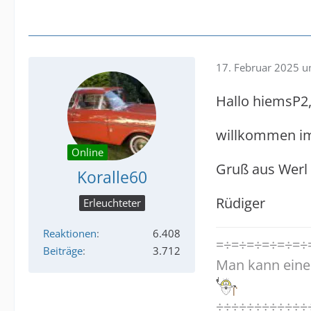
17. Februar 2025 
Hallo hiemsP2
willkommen i
Online
Gruß aus Werl
Koralle60
Rüdiger
Erleuchteter
Reaktionen
6.408
=÷=÷=÷=÷=÷=÷
Beiträge
3.712
Man kann eine
÷÷÷÷÷÷÷÷÷÷÷÷