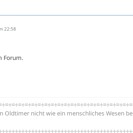
um 22:58
,
m Forum.
=÷=÷=÷=÷=÷=÷=÷=÷=÷=÷=÷=÷=÷=÷=÷=÷=÷=÷=÷=÷=
n Oldtimer nicht wie ein menschliches Wesen be
÷÷÷÷÷÷÷÷÷÷÷÷÷÷÷÷÷÷÷÷÷÷÷÷÷÷÷÷÷÷÷÷÷÷÷÷÷÷÷÷÷