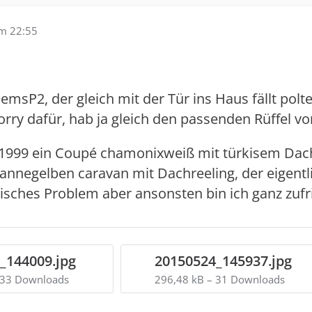
um 22:55
iemsP2, der gleich mit der Tür ins Haus fällt pol
Sorry dafür, hab ja gleich den passenden Rüffel
 1999 ein Coupé chamonixweiß mit türkisem Dach
nnegelben caravan mit Dachreeling, der eigentlich 
risches Problem aber ansonsten bin ich ganz zufr
_144009.jpg
20150524_145937.jpg
 33 Downloads
296,48 kB – 31 Downloads