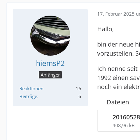
17. Februar 2025 
Hallo,
bin der neue h
vorzustellen. 
hiemsP2
Ich nenne seit
Anfänger
1992 einen sava
noch ein elekt
Reaktionen
16
Beiträge
6
Dateien
20160528
408,96 kB –