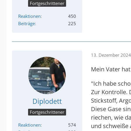
Fortgeschrittener
Reaktionen
450
Beiträge
225
13. Dezember 2024
Mein Vater hat
"Ich habe schon
Zur Kontrolle.
Diplodett
Stickstoff, Ar
Diese Gase sin
Fortgeschrittener
riechen, wie d
Reaktionen
574
und schweiße a