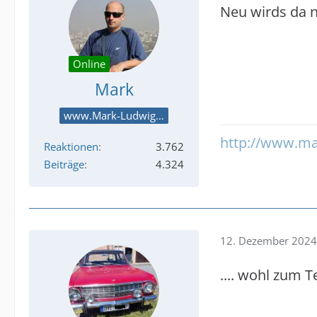
Neu wirds da n
Online
Mark
www.Mark-Ludwig.com
http://www.ma
Reaktionen
3.762
Beiträge
4.324
12. Dezember 2024
.... wohl zum T