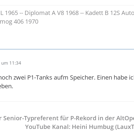
L 1965 -- Diplomat A V8 1968 -- Kadett B 12S Aut
nimog 406 1970
 um 11:34
 noch zwei P1-Tanks aufm Speicher. Einen habe ic
eben.
 Senior-Typreferent für P-Rekord in der AltO
YouTube Kanal:
Heini Humbug
(LauxT