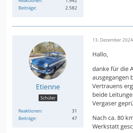
Reaktionen
1.942
Beiträge
2.582
13. Dezember 2024
Hallo,
danke für die A
ausgegangen b
Etienne
Vertrauens erg
beide Leitunge
Schüler
Vergaser gepr
Reaktionen
31
Nach ca. 80 k
Beiträge
47
Werkstatt gesc