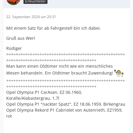
Erleuchteter
22. September 2024 um 20:31
Mit einem Satz für ab Fahrgestell bin ich dabei.
Gruß aus Werl
Rüdiger
=÷=÷=÷=÷=÷=÷=÷=÷=÷=÷=÷=÷=÷=÷=÷=÷=÷=÷=÷=÷=÷=÷=÷=÷=÷
=÷=÷=÷=÷=÷=÷=÷=÷=÷=÷=÷=÷=÷=÷=÷=÷=÷=÷=÷
Man kann einen Oldtimer nicht wie ein menschliches
Wesen behandeln. Ein Oldtimer braucht Zuwendung!
÷÷÷÷÷÷÷÷÷÷÷÷÷÷÷÷÷÷÷÷÷÷÷÷÷÷÷÷÷÷÷÷÷÷÷÷÷÷÷÷÷÷÷÷÷÷÷÷÷÷
÷÷÷÷÷÷÷÷÷÷÷÷÷÷÷÷÷÷÷÷÷÷÷÷÷÷÷÷÷÷÷÷÷÷÷÷÷÷
Opel Olympia P1 CarAvan, EZ 06.1960,
Koralle/Alabastergrau, 1,7l
Opel Olympia P1 "nackter Spatz", EZ 18.06.1959, Birkengrau
Opel Olympia Rekord P1 Cabriolet von Autenrieth, EZ1959,
rot