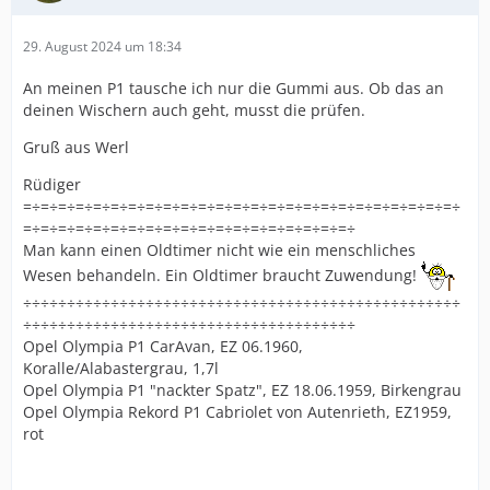
29. August 2024 um 18:34
An meinen P1 tausche ich nur die Gummi aus. Ob das an
deinen Wischern auch geht, musst die prüfen.
Gruß aus Werl
Rüdiger
=÷=÷=÷=÷=÷=÷=÷=÷=÷=÷=÷=÷=÷=÷=÷=÷=÷=÷=÷=÷=÷=÷=÷=÷=÷
=÷=÷=÷=÷=÷=÷=÷=÷=÷=÷=÷=÷=÷=÷=÷=÷=÷=÷=÷
Man kann einen Oldtimer nicht wie ein menschliches
Wesen behandeln. Ein Oldtimer braucht Zuwendung!
÷÷÷÷÷÷÷÷÷÷÷÷÷÷÷÷÷÷÷÷÷÷÷÷÷÷÷÷÷÷÷÷÷÷÷÷÷÷÷÷÷÷÷÷÷÷÷÷÷÷
÷÷÷÷÷÷÷÷÷÷÷÷÷÷÷÷÷÷÷÷÷÷÷÷÷÷÷÷÷÷÷÷÷÷÷÷÷÷
Opel Olympia P1 CarAvan, EZ 06.1960,
Koralle/Alabastergrau, 1,7l
Opel Olympia P1 "nackter Spatz", EZ 18.06.1959, Birkengrau
Opel Olympia Rekord P1 Cabriolet von Autenrieth, EZ1959,
rot