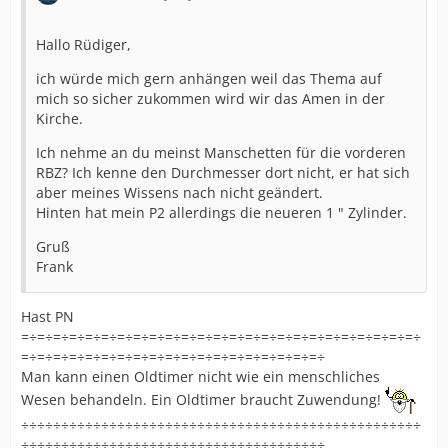
Hallo Rüdiger,
ich würde mich gern anhängen weil das Thema auf
mich so sicher zukommen wird wir das Amen in der
Kirche.
Ich nehme an du meinst Manschetten für die vorderen
RBZ? Ich kenne den Durchmesser dort nicht, er hat sich
aber meines Wissens nach nicht geändert.
Hinten hat mein P2 allerdings die neueren 1 " Zylinder.
Gruß
Frank
Hast PN
=÷=÷=÷=÷=÷=÷=÷=÷=÷=÷=÷=÷=÷=÷=÷=÷=÷=÷=÷=÷=÷=÷=÷=÷=÷
=÷=÷=÷=÷=÷=÷=÷=÷=÷=÷=÷=÷=÷=÷=÷=÷=÷=÷=÷
Man kann einen Oldtimer nicht wie ein menschliches
Wesen behandeln. Ein Oldtimer braucht Zuwendung!
÷÷÷÷÷÷÷÷÷÷÷÷÷÷÷÷÷÷÷÷÷÷÷÷÷÷÷÷÷÷÷÷÷÷÷÷÷÷÷÷÷÷÷÷÷÷÷÷÷÷
÷÷÷÷÷÷÷÷÷÷÷÷÷÷÷÷÷÷÷÷÷÷÷÷÷÷÷÷÷÷÷÷÷÷÷÷÷÷