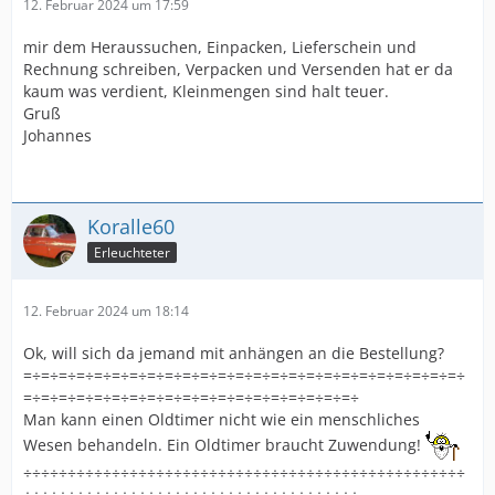
12. Februar 2024 um 17:59
mir dem Heraussuchen, Einpacken, Lieferschein und
Rechnung schreiben, Verpacken und Versenden hat er da
kaum was verdient, Kleinmengen sind halt teuer.
Gruß
Johannes
Koralle60
Erleuchteter
12. Februar 2024 um 18:14
Ok, will sich da jemand mit anhängen an die Bestellung?
=÷=÷=÷=÷=÷=÷=÷=÷=÷=÷=÷=÷=÷=÷=÷=÷=÷=÷=÷=÷=÷=÷=÷=÷=÷
=÷=÷=÷=÷=÷=÷=÷=÷=÷=÷=÷=÷=÷=÷=÷=÷=÷=÷=÷
Man kann einen Oldtimer nicht wie ein menschliches
Wesen behandeln. Ein Oldtimer braucht Zuwendung!
÷÷÷÷÷÷÷÷÷÷÷÷÷÷÷÷÷÷÷÷÷÷÷÷÷÷÷÷÷÷÷÷÷÷÷÷÷÷÷÷÷÷÷÷÷÷÷÷÷÷
÷÷÷÷÷÷÷÷÷÷÷÷÷÷÷÷÷÷÷÷÷÷÷÷÷÷÷÷÷÷÷÷÷÷÷÷÷÷