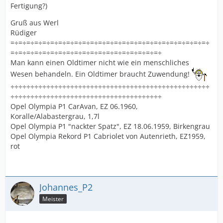
Fertigung?)
Gruß aus Werl
Rüdiger
=÷=÷=÷=÷=÷=÷=÷=÷=÷=÷=÷=÷=÷=÷=÷=÷=÷=÷=÷=÷=÷=÷=÷=÷=÷
=÷=÷=÷=÷=÷=÷=÷=÷=÷=÷=÷=÷=÷=÷=÷=÷=÷=÷=÷
Man kann einen Oldtimer nicht wie ein menschliches
Wesen behandeln. Ein Oldtimer braucht Zuwendung!
÷÷÷÷÷÷÷÷÷÷÷÷÷÷÷÷÷÷÷÷÷÷÷÷÷÷÷÷÷÷÷÷÷÷÷÷÷÷÷÷÷÷÷÷÷÷÷÷÷÷
÷÷÷÷÷÷÷÷÷÷÷÷÷÷÷÷÷÷÷÷÷÷÷÷÷÷÷÷÷÷÷÷÷÷÷÷÷÷
Opel Olympia P1 CarAvan, EZ 06.1960,
Koralle/Alabastergrau, 1,7l
Opel Olympia P1 "nackter Spatz", EZ 18.06.1959, Birkengrau
Opel Olympia Rekord P1 Cabriolet von Autenrieth, EZ1959,
rot
Johannes_P2
Meister