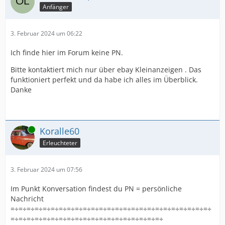
Anfänger
3. Februar 2024 um 06:22
Ich finde hier im Forum keine PN.
Bitte kontaktiert mich nur über ebay Kleinanzeigen . Das
funktioniert perfekt und da habe ich alles im Überblick.
Danke
Online
Koralle60
Erleuchteter
3. Februar 2024 um 07:56
Im Punkt Konversation findest du PN = persönliche
Nachricht
=÷=÷=÷=÷=÷=÷=÷=÷=÷=÷=÷=÷=÷=÷=÷=÷=÷=÷=÷=÷=÷=÷=÷=÷=÷
=÷=÷=÷=÷=÷=÷=÷=÷=÷=÷=÷=÷=÷=÷=÷=÷=÷=÷=÷