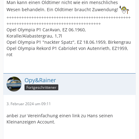
Man kann einen Oldtimer nicht wie ein menschliches
Wesen behandeln. Ein Oldtimer braucht Zuwendung!
÷÷÷÷÷÷÷÷÷÷÷÷÷÷÷÷÷÷÷÷÷÷÷÷÷÷÷÷÷÷÷÷÷÷÷÷÷÷÷÷÷÷÷÷÷÷÷÷÷÷
÷÷÷÷÷÷÷÷÷÷÷÷÷÷÷÷÷÷÷÷÷÷÷÷÷÷÷÷÷÷÷÷÷÷÷÷÷÷
Opel Olympia P1 CarAvan, EZ 06.1960,
Koralle/Alabastergrau, 1,7l
Opel Olympia P1 "nackter Spatz", EZ 18.06.1959, Birkengrau
Opel Olympia Rekord P1 Cabriolet von Autenrieth, EZ1959,
rot
Opy&Rainer
Fortgeschrittener
3. Februar 2024 um 09:11
anbei zur Vereinfachung einen link zu Hans seinen
Kleinanzeigen Account.