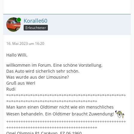
Online
Koralle60
Erleuchteter
16. Mai 2023 um 16:20
Hallo Willi,
willkommen im Forum. Eine schöne Vorstellung.
Das Auto wird sicherlich sehr schön.
Was wurde aus der Limousine?
Gruß aus Werl
Rudi
=÷=÷=÷=÷=÷=÷=÷=÷=÷=÷=÷=÷=÷=÷=÷=÷=÷=÷=÷=÷=÷=÷=÷=÷=÷
=÷=÷=÷=÷=÷=÷=÷=÷=÷=÷=÷=÷=÷=÷=÷=÷=÷=÷=÷
Man kann einen Oldtimer nicht wie ein menschliches
Wesen behandeln. Ein Oldtimer braucht Zuwendung!
÷÷÷÷÷÷÷÷÷÷÷÷÷÷÷÷÷÷÷÷÷÷÷÷÷÷÷÷÷÷÷÷÷÷÷÷÷÷÷÷÷÷÷÷÷÷÷÷÷÷
÷÷÷÷÷÷÷÷÷÷÷÷÷÷÷÷÷÷÷÷÷÷÷÷÷÷÷÷÷÷÷÷÷÷÷÷÷÷
Opel Olympia P1 CarAvan, EZ 06.1960,