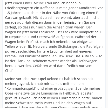
jetzt einen Enkel. Meine Frau und ich haben in
Friedberg/Bayern ein Kaffeehaus mit eigener Konditorei. Vor
1,5 Jahren hab ich mir in der Nähe von Würzburg einen P1
Caravan gekauft. Nicht zu sehr verwohnt, aber auch nicht
gerade gut. Hab diesen dann in der heimischen Garage
zerlegt, so dass nur noch die Achsen dran waren. Der
Wagen ist jetzt beim Lackieren. Der Lack wird komplett neu
in Neptunblau und Cremeweiß aufgebaut. Während der
Wagen beim Profi ist, mach ich nebenbei so einiges an
Teilen wieder fit. Neu vercromte Stoßstangen, die Radfelgen
pulverbeschichten, hintere Leuchteinheit auf eigenes
Brems- und Blinklicht umbauen usw. usw. Das Auto soll - so
ist der Plan - bei schönem Wetter wieder als Lieferwagen
benutzt werden. Gefahren wird dann freilich nur vom
Chef.....
Meine Vorliebe zum Opel Rekord P1 hab ich schon seit
meiner Jugend. Ich hab mir damals (mit meinem
"Kommunionsgeld" und einer großzügigen Spende meines
Opas) eine zweitürige Limousine in Hellblau/alabaster
gekauft. Obwohl ich noch keinen Führerschein hatte, haben
meine Schwester, mein Vater und ich den Wagen auf
eigener Achse aus der nähe von Cloppenburg geholt, was ja