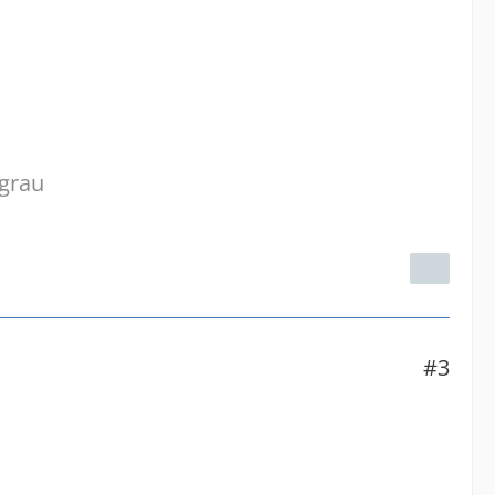
ograu
#3