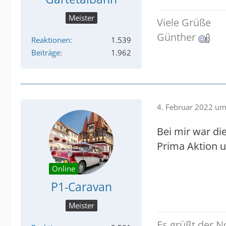
Meister
Viele Grüße
Günther
Reaktionen
1.539
Beiträge
1.962
4. Februar 2022 um
Bei mir war di
Prima Aktion u
Online
P1-Caravan
Meister
Es grüßt der 