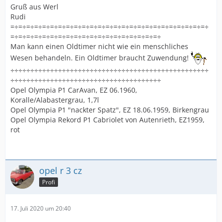
Gruß aus Werl
Rudi
=÷=÷=÷=÷=÷=÷=÷=÷=÷=÷=÷=÷=÷=÷=÷=÷=÷=÷=÷=÷=÷=÷=÷=÷=÷
=÷=÷=÷=÷=÷=÷=÷=÷=÷=÷=÷=÷=÷=÷=÷=÷=÷=÷=÷
Man kann einen Oldtimer nicht wie ein menschliches
Wesen behandeln. Ein Oldtimer braucht Zuwendung!
÷÷÷÷÷÷÷÷÷÷÷÷÷÷÷÷÷÷÷÷÷÷÷÷÷÷÷÷÷÷÷÷÷÷÷÷÷÷÷÷÷÷÷÷÷÷÷÷÷÷
÷÷÷÷÷÷÷÷÷÷÷÷÷÷÷÷÷÷÷÷÷÷÷÷÷÷÷÷÷÷÷÷÷÷÷÷÷÷
Opel Olympia P1 CarAvan, EZ 06.1960,
Koralle/Alabastergrau, 1,7l
Opel Olympia P1 "nackter Spatz", EZ 18.06.1959, Birkengrau
Opel Olympia Rekord P1 Cabriolet von Autenrieth, EZ1959,
rot
opel r 3 cz
Profi
17. Juli 2020 um 20:40