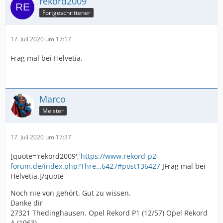
rekord2009
Fortgeschrittener
17. Juli 2020 um 17:17
Frag mal bei Helvetia.
Marco
Meister
17. Juli 2020 um 17:37
[quote='rekord2009','
https://www.rekord-p2-
forum.de/index.php?Thre…6427#post136427
']Frag mal bei
Helvetia.[/quote
Noch nie von gehört. Gut zu wissen.
Danke dir
27321 Thedinghausen. Opel Rekord P1 (12/57) Opel Rekord
A (1963)